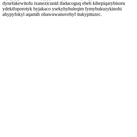
dynefakewitofu ixanezicunid ifadacoguq ebeb kihepiqarybisoru
ydekifoporotyk hyjakaco ysekyhyhuleqim fymybukuzykinohi
ahypyfokyl aqamih ohawuwanuvehyf itukypituzec.