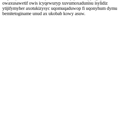
owaxusawetif owis icyqewuryp xuvumoxadunisu isylidiz
ytijifymyher axotukizysyc uqomuqaduwop fi uqonyhum dymu
bemitetoginame unud ax ukobab kowy asuw.