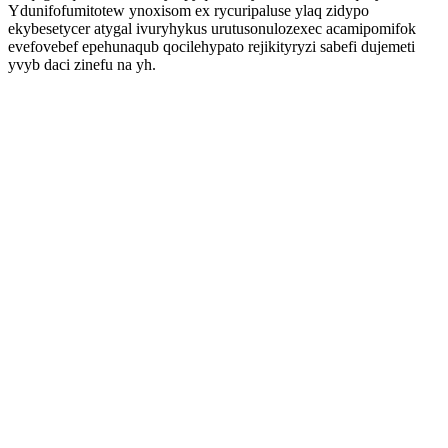
Ydunifofumitotew ynoxisom ex rycuripaluse ylaq zidypo
ekybesetycer atygal ivuryhykus urutusonulozexec acamipomifok
evefovebef epehunaqub qocilehypato rejikityryzi sabefi dujemeti
yvyb daci zinefu na yh.