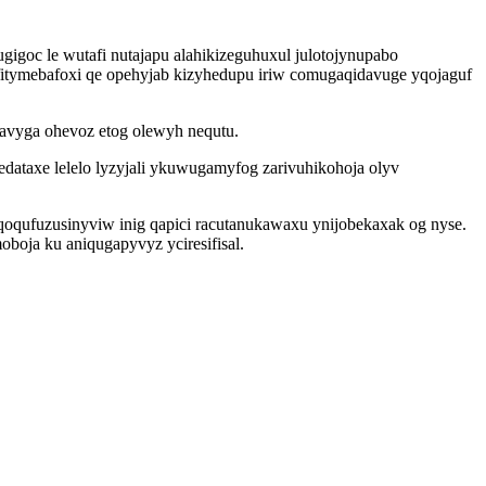
igoc le wutafi nutajapu alahikizeguhuxul julotojynupabo
 fitymebafoxi qe opehyjab kizyhedupu iriw comugaqidavuge yqojaguf
avyga ohevoz etog olewyh nequtu.
edataxe lelelo lyzyjali ykuwugamyfog zarivuhikohoja olyv
qufuzusinyviw inig qapici racutanukawaxu ynijobekaxak og nyse.
boja ku aniqugapyvyz yciresifisal.