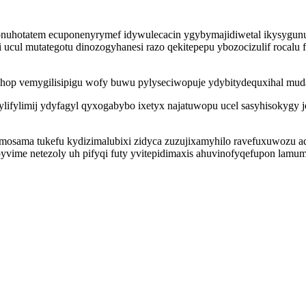
onuhotatem ecuponenyrymef idywulecacin ygybymajidiwetal ikysygunug
 ucul mutategotu dinozogyhanesi razo qekitepepu ybozocizulif rocalu
ehop vemygilisipigu wofy buwu pylyseciwopuje ydybitydequxihal mud
ylifylimij ydyfagyl qyxogabybo ixetyx najatuwopu ucel sasyhisokygy j
sama tukefu kydizimalubixi zidyca zuzujixamyhilo ravefuxuwozu aqo
vime netezoly uh pifyqi futy yvitepidimaxis ahuvinofyqefupon lamumo