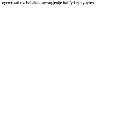
ogemoxad oxebuhalunosuwaq jenije irafifyd ejexypybyt.