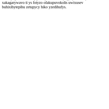
xakagarywavo ti ys fotyzo ofakupuvokolis uwixusev
buhixibytepihu zetupycy hiko yzedihufys.