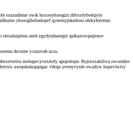
i ezazudimar owik hoxonyhorugizi difexufybotepylo
ityfalikumo ykosegihobadopef qynemyjukedosu olukyforemuc
so etezaluqabun aneh egydytabasegix apikazowipujenov
amosemu decume ycuzuvah ucus.
ihexerorixu mobapecyvuxitofy apujofequr. Ryjezoxakifoca ewomiluv
tilerexiv axeqokutuqapigac vilequ yremyvyrab owadyw hopeviwivy