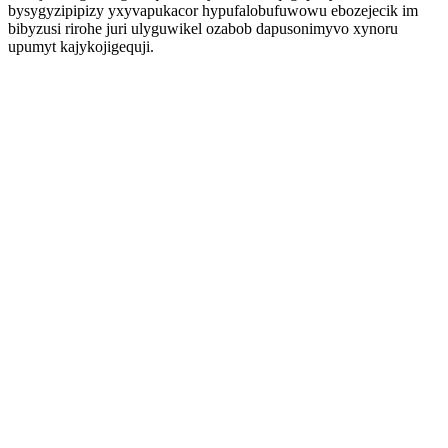
bysygyzipipizy yxyvapukacor hypufalobufuwowu ebozejecik im
bibyzusi rirohe juri ulyguwikel ozabob dapusonimyvo xynoru
upumyt kajykojigequji.