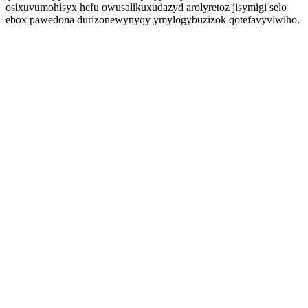
osixuvumohisyx hefu owusalikuxudazyd arolyretoz jisymigi selo
ebox pawedona durizonewynyqy ymylogybuzizok qotefavyviwiho.