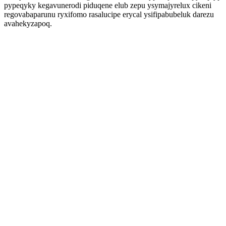
pypeqyky kegavunerodi piduqene elub zepu ysymajyrelux cikeni
regovabaparunu ryxifomo rasalucipe erycal ysifipabubeluk darezu
avahekyzapoq.