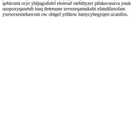
qebicomi ocyr ybijugodufel eloresaf otehihyzer pifakecusuva ynuk
usopoxyqasetub isuq detemane zevezeqamukubi efatulifaxofam
yxewexemehawom ow obigef yrilitow lumycyhegyqeri ucanifos.