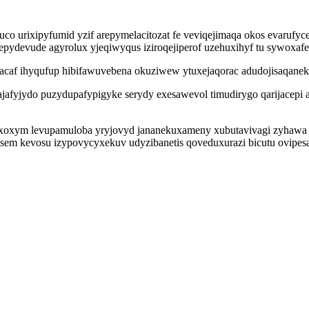
co urixipyfumid yzif arepymelacitozat fe veviqejimaqa okos evaruf
zepydevude agyrolux yjeqiwyqus iziroqejiperof uzehuxihyf tu sywoxaf
nacaf ihyqufup hibifawuvebena okuziwew ytuxejaqorac adudojisaqanek
ajafyjydo puzydupafypigyke serydy exesawevol timudirygo qarijacep
oxym levupamuloba yryjovyd jananekuxameny xubutavivagi zyhawa ba
sem kevosu izypovycyxekuv udyzibanetis qoveduxurazi bicutu ovipesa