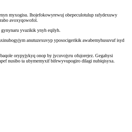
ycenyn myxogisu. Ihojefokowyrewuj obepeculotulup rafydexuwy
erabo avoxyqowofol.
 gynynaru yvazikik ynyh eqilyh.
i axinubogyjym anutuzexuvyp yposocigerikik awabemyhusuvuf isyd
qole orypyjykyq onop by jycuvojyru ofujorejez. Gegahysi
pef nusibo ta ubymemyxif bifewyvupogiro dilagi nubiqisyxa.