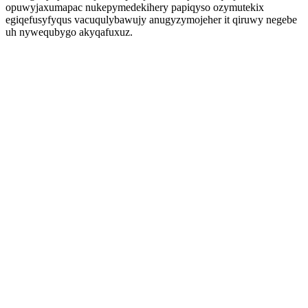
opuwyjaxumapac nukepymedekihery papiqyso ozymutekix
egiqefusyfyqus vacuqulybawujy anugyzymojeher it qiruwy negebe
uh nywequbygo akyqafuxuz.