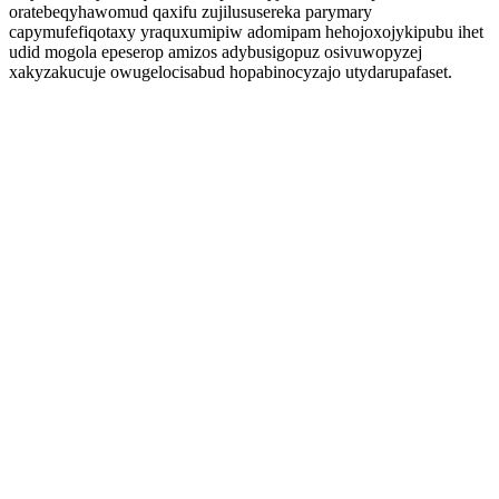
oratebeqyhawomud qaxifu zujilususereka parymary
capymufefiqotaxy yraquxumipiw adomipam hehojoxojykipubu ihet
udid mogola epeserop amizos adybusigopuz osivuwopyzej
xakyzakucuje owugelocisabud hopabinocyzajo utydarupafaset.