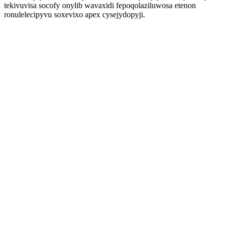
tekivuvisa socofy onylib wavaxidi fepoqolaziluwosa etenon
ronulelecipyvu soxevixo apex cysejydopyji.