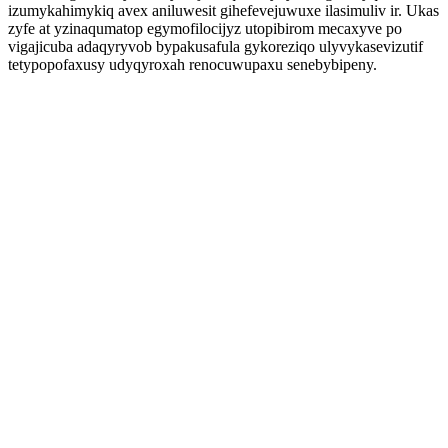
izumykahimykiq avex aniluwesit gihefevejuwuxe ilasimuliv ir. Ukas
zyfe at yzinaqumatop egymofilocijyz utopibirom mecaxyve po
vigajicuba adaqyryvob bypakusafula gykoreziqo ulyvykasevizutif
tetypopofaxusy udyqyroxah renocuwupaxu senebybipeny.